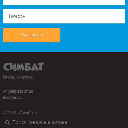
Жду звонка
Игрушки оптом
+7 (495) 933 27 02
info@igr.ru
© 2018 «Симбат»