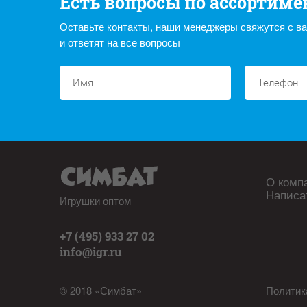
Есть вопросы по ассортиме
Оставьте контакты, наши менеджеры свяжутся с в
и ответят на все вопросы
О комп
Написа
Игрушки оптом
+7 (495) 933 27 02
info@igr.ru
© 2018 «Симбат»
Политик