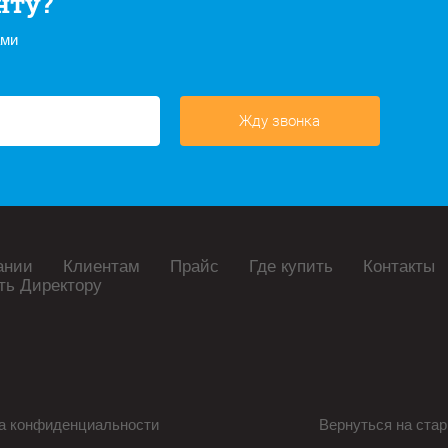
нту?
ами
Жду звонка
ании
Клиентам
Прайс
Где купить
Контакты
ть Директору
а конфиденциальности
Вернуться на стар