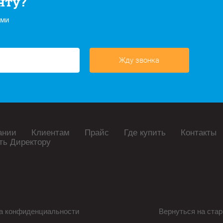
нту?
ами
Жду звонка
ании
Клиентам
Прайс
Где купить
Контакты
ть Директору
а конфиденциальности
Вернуться на стар