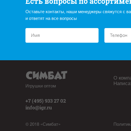
Есть вопросы по ассортиме
Оставьте контакты, наши менеджеры свяжутся с в
и ответят на все вопросы
О комп
Написа
Игрушки оптом
+7 (495) 933 27 02
info@igr.ru
© 2018 «Симбат»
Политик