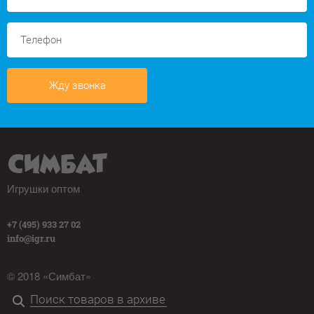
Жду звонка
Игрушки оптом
+7 (495) 933 27 02
info@igr.ru
© 2018 «Симбат»