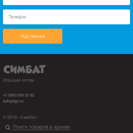
Жду звонка
Игрушки оптом
+7 (495) 933 27 02
info@igr.ru
© 2018 «Симбат»