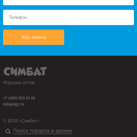
Жду звонка
Игрушки оптом
+7 (495) 933 27 02
info@igr.ru
© 2018 «Симбат»