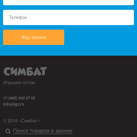
Жду звонка
Игрушки оптом
+7 (495) 933 27 02
info@igr.ru
© 2018 «Симбат»