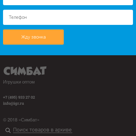
Жду звонка
Игрушки оптом
+7 (495) 933 27 02
info@igr.ru
© 2018 «Симбат»