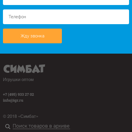
Жду звонка
Игрушки оптом
+7 (495) 933 27 02
info@igr.ru
© 2018 «Симбат»