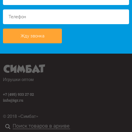
Жду звонка
Игрушки оптом
+7 (495) 933 27 02
info@igr.ru
© 2018 «Симбат»