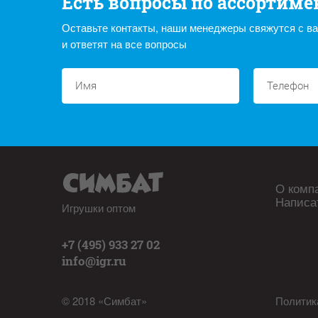
Есть вопросы по ассортиме
Оставьте контакты, наши менеджеры свяжутся с в
и ответят на все вопросы
О комп
Написа
Игрушки оптом
+7 (495) 933 27 02
info@igr.ru
© 2018 «Симбат»
Политик