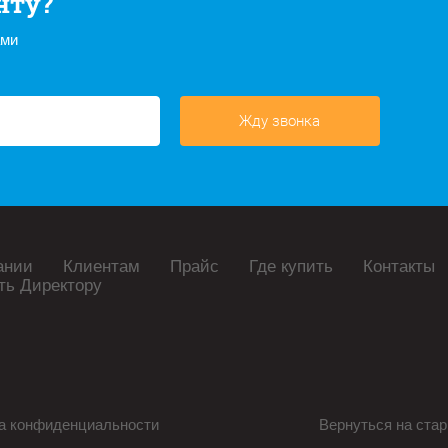
нту?
ами
Жду звонка
ании
Клиентам
Прайс
Где купить
Контакты
ть Директору
а конфиденциальности
Вернуться на стар