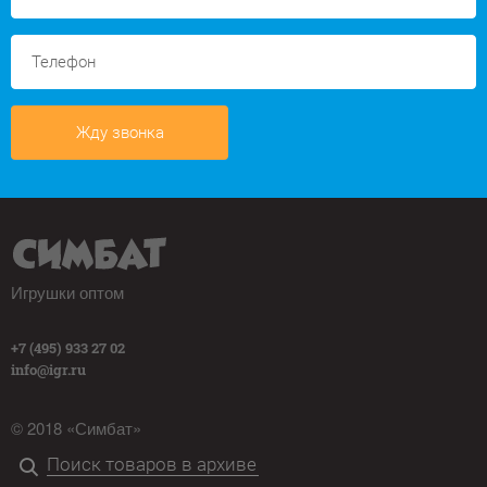
Жду звонка
Игрушки оптом
+7 (495) 933 27 02
info@igr.ru
© 2018 «Симбат»