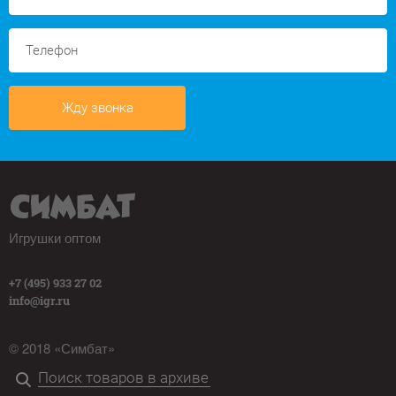
Жду звонка
Игрушки оптом
+7 (495) 933 27 02
info@igr.ru
© 2018 «Симбат»