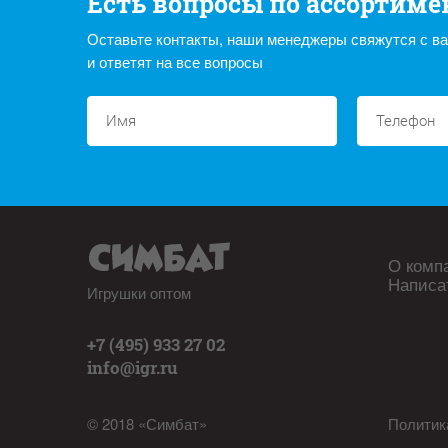
Есть вопросы по ассортиме
Оставьте контакты, наши менеджеры свяжутся с в
и ответят на все вопросы
О комп
Написа
Игрушки оптом
+7 (495) 933 27 02
info@igr.ru
© 2018 «Симбат»
Политик