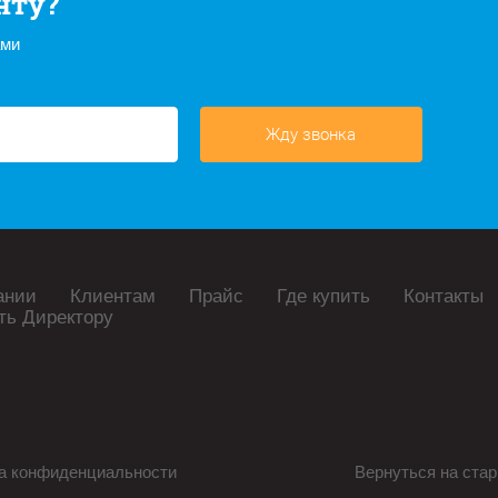
нту?
ами
Жду звонка
ании
Клиентам
Прайс
Где купить
Контакты
ть Директору
а конфиденциальности
Вернуться на стар