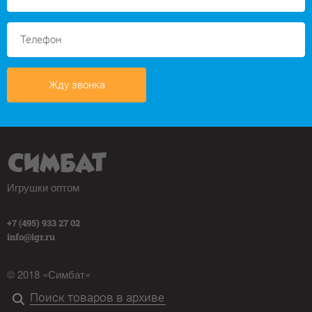
Жду звонка
Игрушки оптом
+7 (495) 933 27 02
info@igr.ru
© 2018 «Симбат»