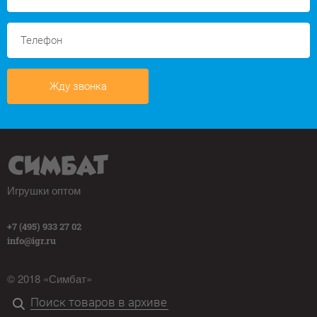
Жду звонка
Игрушки оптом
+7 (495) 933 27 02
info@igr.ru
© 2018 «Симбат»