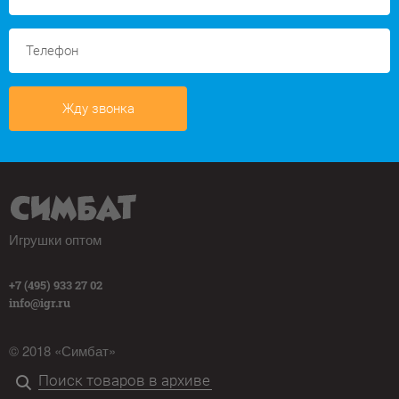
Жду звонка
Игрушки оптом
+7 (495) 933 27 02
info@igr.ru
© 2018 «Симбат»