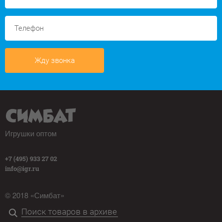
Жду звонка
Игрушки оптом
+7 (495) 933 27 02
info@igr.ru
© 2018 «Симбат»