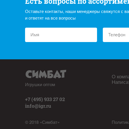
Есть вопросы по ассортиме
Оставьте контакты, наши менеджеры свяжутся с в
и ответят на все вопросы
О комп
Написа
Игрушки оптом
+7 (495) 933 27 02
info@igr.ru
© 2018 «Симбат»
Политик