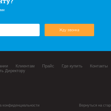
нту?
ами
Жду звонка
ании
Клиентам
Прайс
Где купить
Контакты
ть Директору
а конфиденциальности
Вернуться на стар