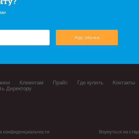
нту?
ами
Жду звонка
ании
Клиентам
Прайс
Где купить
Контакты
ть Директору
а конфиденциальности
Вернуться на стар