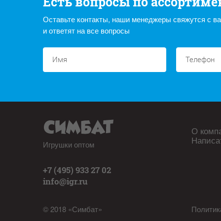
Есть вопросы по ассортиме
Оставьте контакты, наши менеджеры свяжутся с в
и ответят на все вопросы
О комп
Написа
Игрушки оптом
+7 (495) 933 27 02
info@igr.ru
© 2018 «Симбат»
Политик