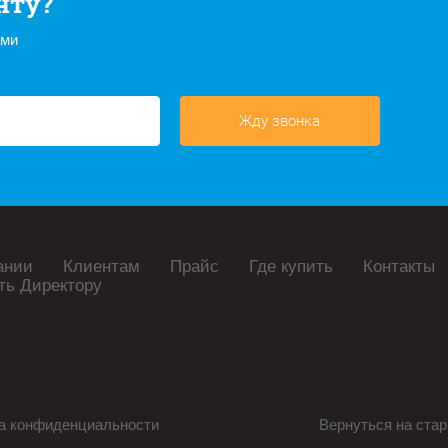
нту?
ами
Жду звонка
ании
Клиентам
Прайс
Где купить
Контакты
ть Директору
а конфиденциальности
Вернуться на стар