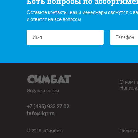
Есть вопросы по ассортиме
Оставьте контакты, наши менеджеры свяжутся с в
и ответят на все вопросы
О комп
Написа
Игрушки оптом
+7 (495) 933 27 02
info@igr.ru
© 2018 «Симбат»
Политик