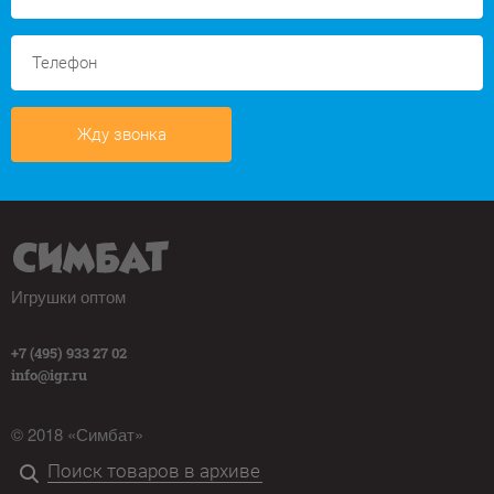
Жду звонка
Игрушки оптом
+7 (495) 933 27 02
info@igr.ru
© 2018 «Симбат»