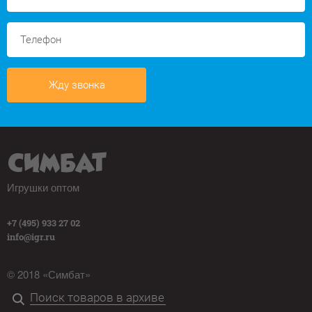
Жду звонка
Игрушки оптом
+7 (495) 933 27 02
info@igr.ru
© 2018 «Симбат»