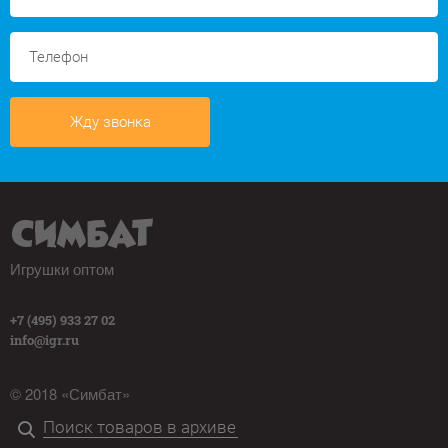
Жду звонка
Игрушки оптом
+7 (495) 933 27 02
info@igr.ru
© 2018 «Симбат»