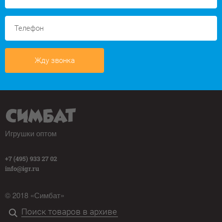
Жду звонка
Игрушки оптом
+7 (495) 933 27 02
info@igr.ru
© 2018 «Симбат»