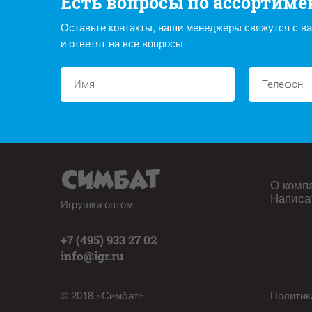
Есть вопросы по ассортиме
Оставьте контакты, наши менеджеры свяжутся с в
и ответят на все вопросы
О комп
Написа
Игрушки оптом
+7 (495) 933 27 02
info@igr.ru
© 2018 «Симбат»
Политик