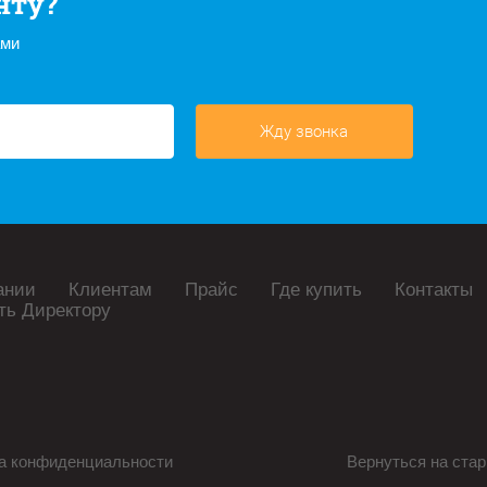
нту?
ами
Жду звонка
ании
Клиентам
Прайс
Где купить
Контакты
ть Директору
а конфиденциальности
Вернуться на стар