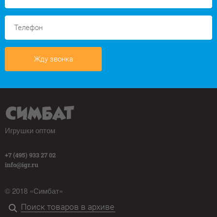
Жду звонка
Игрушки оптом
+7 (495) 933 27 02
info@igr.ru
© 2018 «Симбат»