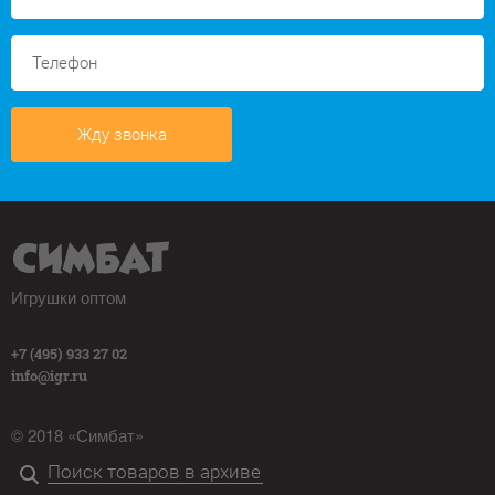
Жду звонка
Игрушки оптом
+7 (495) 933 27 02
info@igr.ru
© 2018 «Симбат»