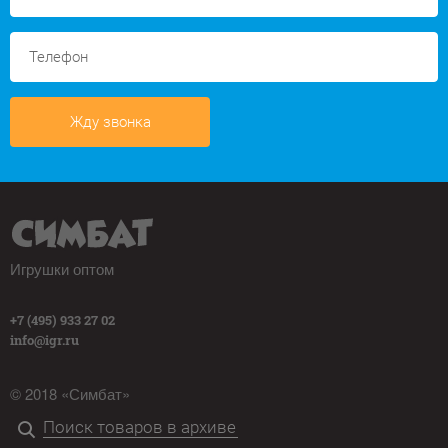
Жду звонка
Игрушки оптом
+7 (495) 933 27 02
info@igr.ru
© 2018 «Симбат»