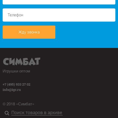
Жду звонка
Игрушки оптом
+7 (495) 933 27 02
info@igr.ru
© 2018 «Симбат»