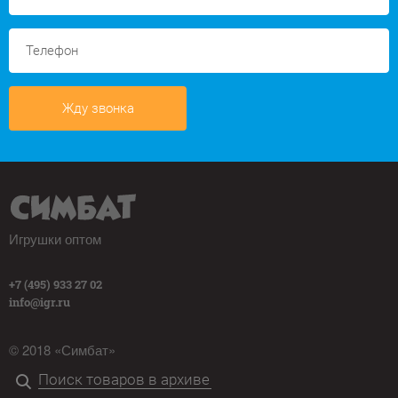
Жду звонка
Игрушки оптом
+7 (495) 933 27 02
info@igr.ru
© 2018 «Симбат»