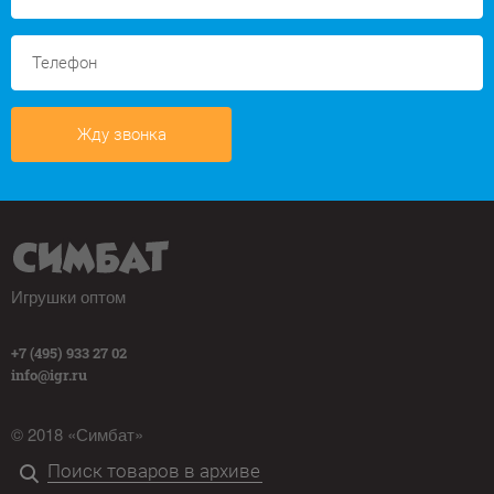
Жду звонка
Игрушки оптом
+7 (495) 933 27 02
info@igr.ru
© 2018 «Симбат»