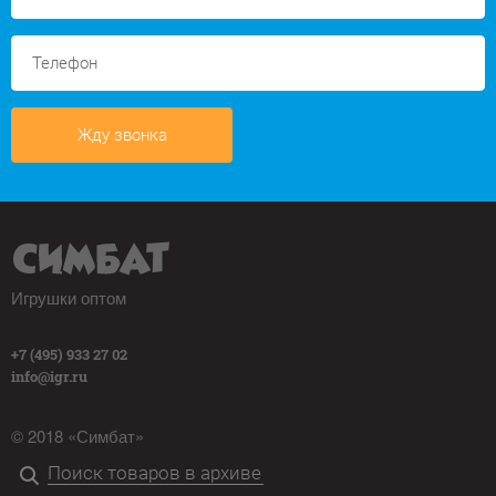
Жду звонка
Игрушки оптом
+7 (495) 933 27 02
info@igr.ru
© 2018 «Симбат»