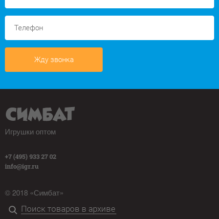
Жду звонка
Игрушки оптом
+7 (495) 933 27 02
info@igr.ru
© 2018 «Симбат»