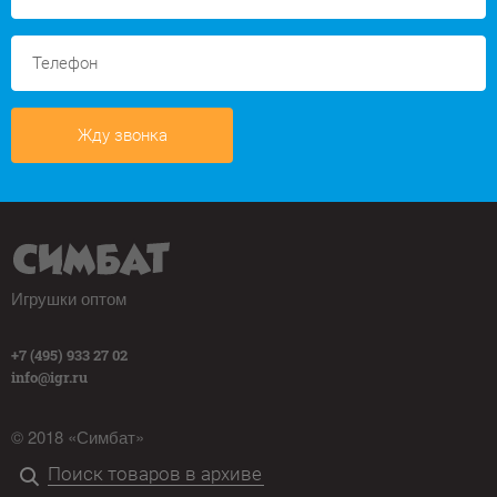
Жду звонка
Игрушки оптом
+7 (495) 933 27 02
info@igr.ru
© 2018 «Симбат»