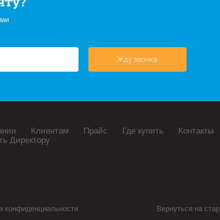
нту?
ами
Жду звонка
ании
Клиентам
Прайс
Где купить
Контакты
ть Директору
а конфиденциальности
Вернуться на стар