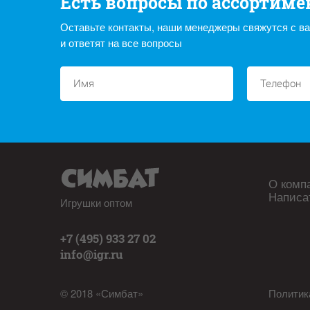
Есть вопросы по ассортиме
Оставьте контакты, наши менеджеры свяжутся с в
и ответят на все вопросы
О комп
Написа
Игрушки оптом
+7 (495) 933 27 02
info@igr.ru
© 2018 «Симбат»
Политик