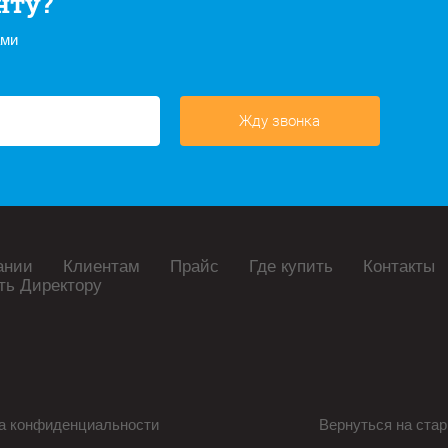
нту?
ами
Жду звонка
ании
Клиентам
Прайс
Где купить
Контакты
ть Директору
а конфиденциальности
Вернуться на стар