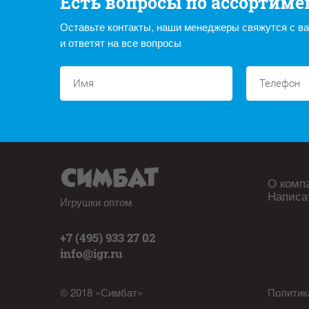
Есть вопросы по ассортиме
Оставьте контакты, наши менеджеры свяжутся с в
и ответят на все вопросы
О комп
Написа
Игрушки оптом
+7 (495) 933 27 02
info@igr.ru
© 2018 «Симбат»
Политик