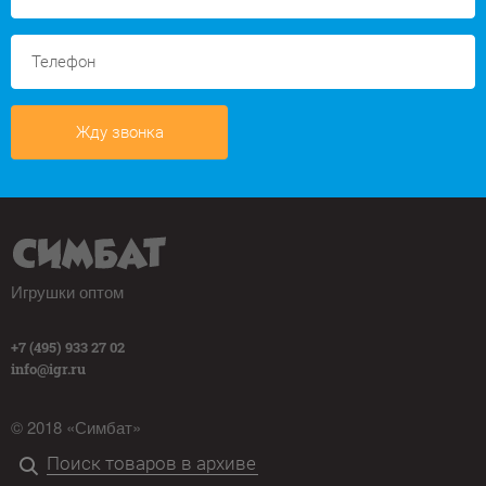
Жду звонка
Игрушки оптом
+7 (495) 933 27 02
info@igr.ru
© 2018 «Симбат»