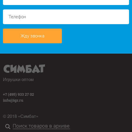
Жду звонка
Игрушки оптом
+7 (495) 933 27 02
info@igr.ru
© 2018 «Симбат»