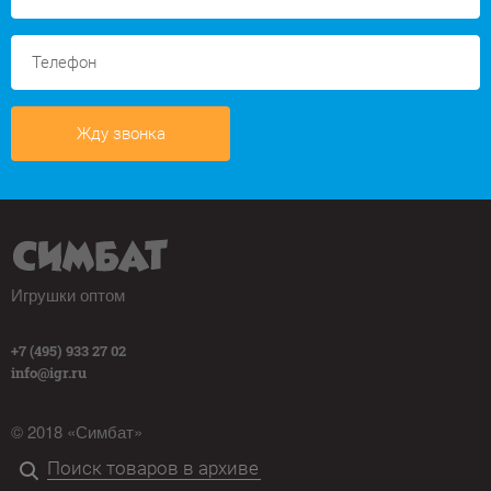
Жду звонка
Игрушки оптом
+7 (495) 933 27 02
info@igr.ru
© 2018 «Симбат»