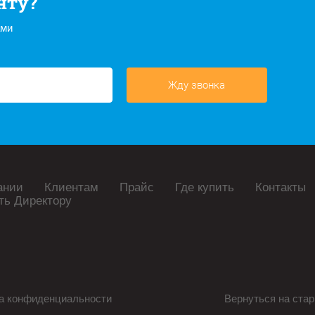
нту?
ами
Жду звонка
ании
Клиентам
Прайс
Где купить
Контакты
ть Директору
а конфиденциальности
Вернуться на стар