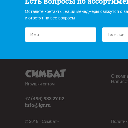
Есть вопросы по ассортиме
Оставьте контакты, наши менеджеры свяжутся с в
и ответят на все вопросы
О комп
Написа
Игрушки оптом
+7 (495) 933 27 02
info@igr.ru
© 2018 «Симбат»
Политик