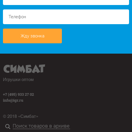
Жду звонка
Игрушки оптом
+7 (495) 933 27 02
info@igr.ru
© 2018 «Симбат»