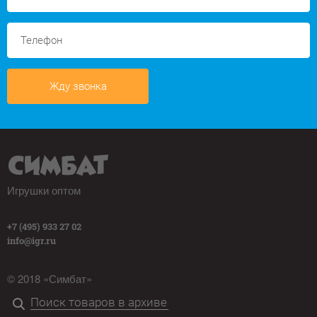
Жду звонка
Игрушки оптом
+7 (495) 933 27 02
info@igr.ru
© 2018 «Симбат»