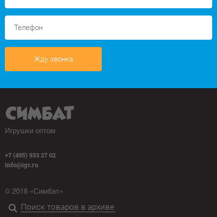
Жду звонка
Игрушки оптом
+7 (495) 933 27 02
info@igr.ru
© 2018 «Симбат»