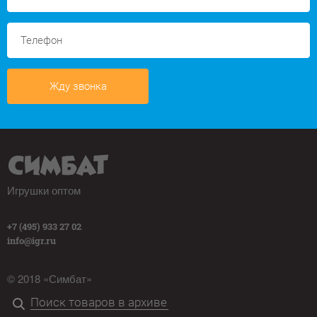
Жду звонка
Игрушки оптом
+7 (495) 933 27 02
info@igr.ru
© 2018 «Симбат»