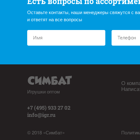
Есть вопросы по ассортиме
Оставьте контакты, наши менеджеры свяжутся с в
и ответят на все вопросы
О комп
Написа
Игрушки оптом
+7 (495) 933 27 02
info@igr.ru
© 2018 «Симбат»
Политик