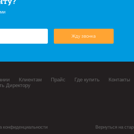
нту?
ами
Жду звонка
ании
Клиентам
Прайс
Где купить
Контакты
ть Директору
а конфиденциальности
Вернуться на стар