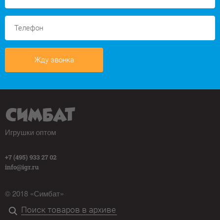
Жду звонка
Игрушки оптом
+7 (495) 933 27 02
info@igr.ru
© 2018 «Симбат»