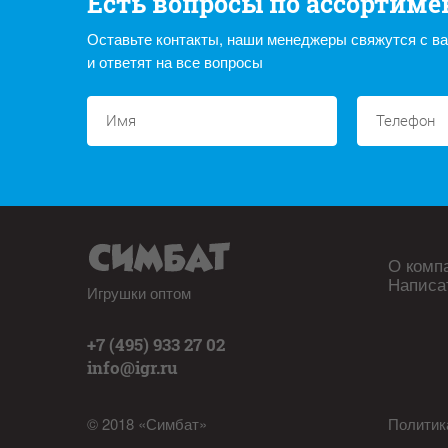
Есть вопросы по ассортиме
Оставьте контакты, наши менеджеры свяжутся с в
и ответят на все вопросы
О комп
Написа
Игрушки оптом
+7 (495) 933 27 02
info@igr.ru
© 2018 «Симбат»
Политик