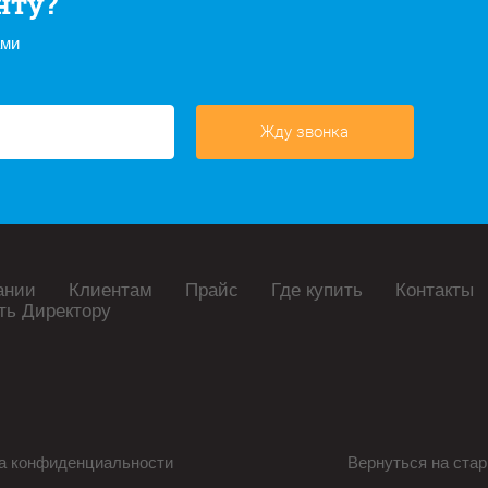
нту?
ами
Жду звонка
ании
Клиентам
Прайс
Где купить
Контакты
ть Директору
а конфиденциальности
Вернуться на стар