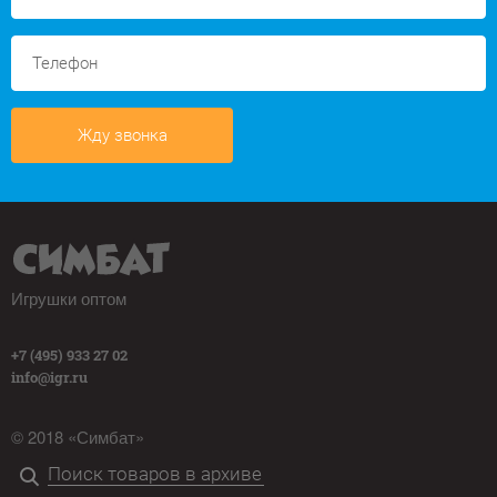
Жду звонка
Игрушки оптом
+7 (495) 933 27 02
info@igr.ru
© 2018 «Симбат»