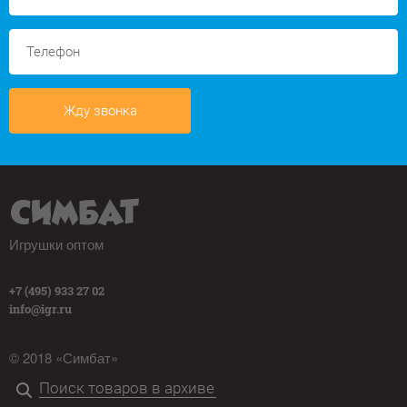
Жду звонка
Игрушки оптом
+7 (495) 933 27 02
info@igr.ru
© 2018 «Симбат»